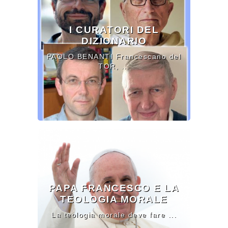
I CURATORI DEL
DIZIONARIO
PAOLO BENANTI Francescano del
TOR, ...
PAPA FRANCESCO E LA
TEOLOGIA MORALE
La teologia morale deve fare ...