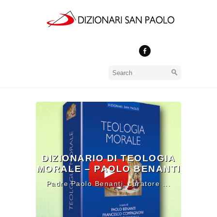
DIZIONARIO DI TEOLOGIA
MORALE – PAOLO BENANTI
Padre Paolo Benanti, curatore ...