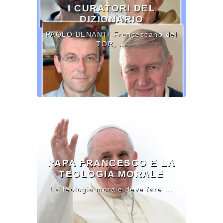
I CURATORI DEL
DIZIONARIO
PAOLO BENANTI Francescano del
TOR, ...
PAPA FRANCESCO E LA
TEOLOGIA MORALE
La teologia morale deve fare ...