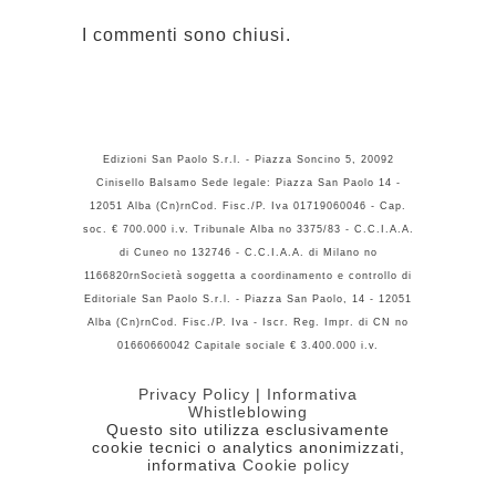
I commenti sono chiusi.
Edizioni San Paolo S.r.l. - Piazza Soncino 5, 20092
Cinisello Balsamo Sede legale: Piazza San Paolo 14 -
12051 Alba (Cn)rnCod. Fisc./P. Iva 01719060046 - Cap.
soc. € 700.000 i.v. Tribunale Alba no 3375/83 - C.C.I.A.A.
di Cuneo no 132746 - C.C.I.A.A. di Milano no
1166820rnSocietà soggetta a coordinamento e controllo di
Editoriale San Paolo S.r.l. - Piazza San Paolo, 14 - 12051
Alba (Cn)rnCod. Fisc./P. Iva - Iscr. Reg. Impr. di CN no
01660660042 Capitale sociale € 3.400.000 i.v.
Privacy Policy
|
Informativa
Whistleblowing
Questo sito utilizza esclusivamente
cookie tecnici o analytics anonimizzati,
informativa
Cookie policy