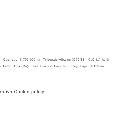
- Cap. soc. € 700.000 i.v. Tribunale Alba no 3375/83 - C.C.I.A.A. di
- 12051 Alba (Cn)rnCod. Fisc./P. Iva - Iscr. Reg. Impr. di CN no
rmativa
Cookie policy