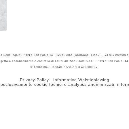
mo Sede legale: Piazza San Paolo 14 - 12051 Alba (Cn)rnCod. Fisc./P. Iva 01719060046 
etta a coordinamento e controllo di Editoriale San Paolo S.r.l. - Piazza San Paolo, 14 
01660660042 Capitale sociale € 3.400.000 i.v.
Privacy Policy
|
Informativa Whistleblowing
a esclusivamente cookie tecnici o analytics anonimizzati, info